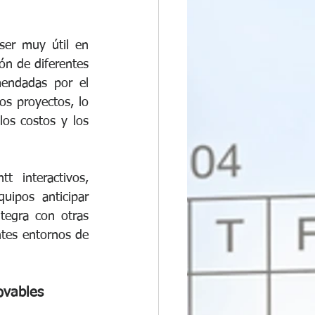
er muy útil en 
ón de diferentes 
endadas por el 
os proyectos, lo 
os costos y los 
 interactivos, 
uipos anticipar 
egra con otras 
ntes entornos de 
ovables