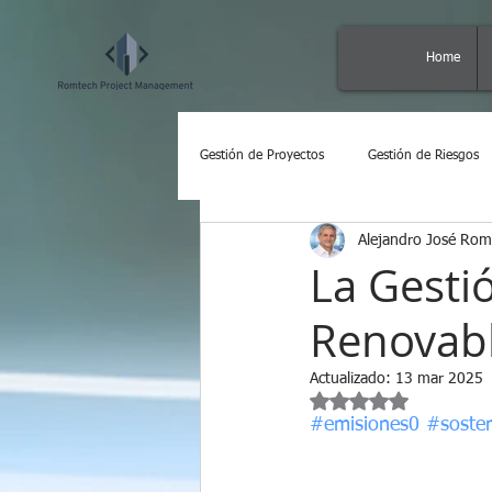
Home
Gestión de Proyectos
Gestión de Riesgos
Alejandro José Ro
Metodologías y Herramientas
Empe
La Gesti
Renovab
Actualizado:
13 mar 2025
Obtuvo NaN de 5 est
#emisiones0
#sosten