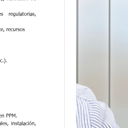
 regulatorias, 
ce, recursos 
c.).
pen PPM.
es, instalación, 