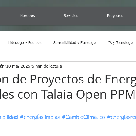
Nosotros
Servicios
Proyectos
Liderazgo y Equipos
Sostenibilidad y Estrategia
IA y Tecnología
mán
10 mar 2025
5 min de lectura
zando
Tu comunidad
Consejos para bloguear
ón de Proyectos de Energ
les con Talaia Open PP
rellas.
ibilidad
#energíaslimpias
#CambioClimatico
#energiasre