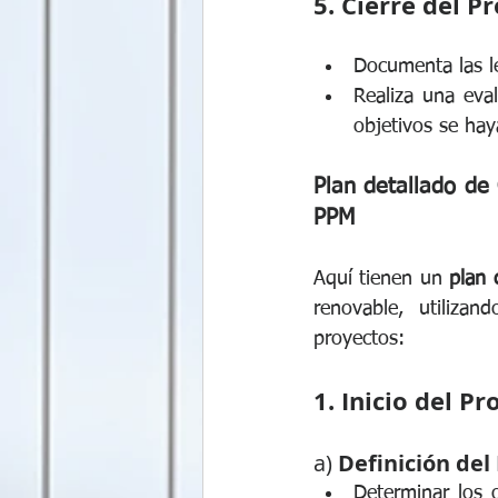
5. Cierre del P
Documenta las le
Realiza una eval
objetivos se ha
Plan detallado de
PPM  
Aquí tienen un 
plan 
renovable, utilizan
proyectos: 
1. Inicio del P
a) 
Definición del
Determinar los o