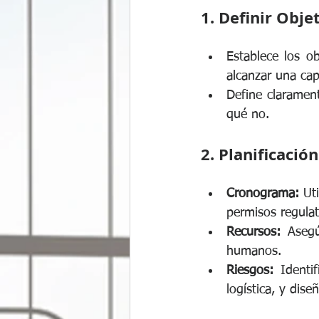
1. Definir Obje
Establece los o
alcanzar una cap
Define clarament
qué no.
2. Planificació
Cronograma:
 Ut
permisos regulat
Recursos:
 Asegú
humanos.
Riesgos:
 Identi
logística, y dise