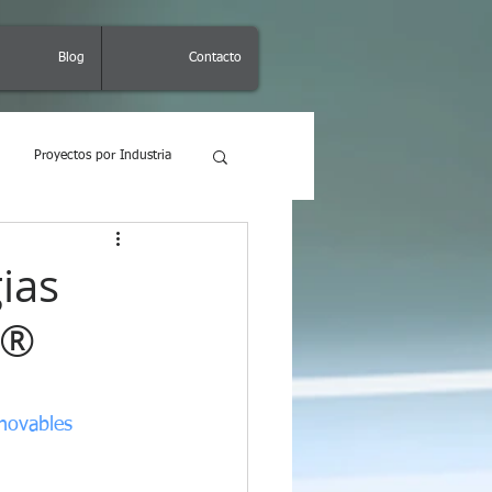
Blog
Contacto
Proyectos por Industria
ias
M®
novables