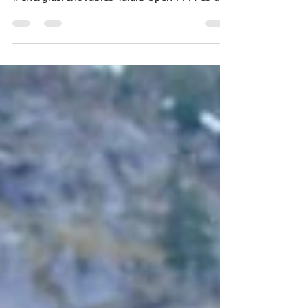
#energíaslimpias #CambioClimatico
#energiasrenovables Talaia Open PPM es una
herramienta de gestión de...