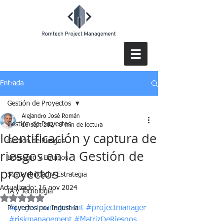
Entrada
Gestión de Proyectos
Alejandro José Román
Gestión de Proyectos
18 sept 2024
3 min de lectura
Identificación y captura de
Gestión de Riesgos
riesgos en la Gestión de
Liderazgo y Equipos
proyectos
Sostenibilidad y Estrategia
Actualizado:
16 nov 2024
IA y Tecnología
Obtuvo NaN de 5 estrellas.
#projectmanagement
#projectmanager
Proyectos por Industria
#riskmanagement
#MatrizDeRiesgos