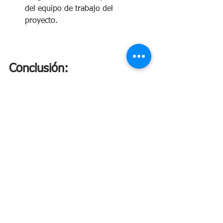
del equipo de trabajo del 
proyecto. 
Conclusión: 
Al seguir estos pasos Ud., como gerente 
de proyectos puede gestionar de 
manera efectiva los riesgos en sus 
proyectos, asegurando de esa forma 
una mayor probabilidad de éxito y 
cumplimiento de los objetivos de 
proyecto. 
A cerca del Autor
: 
Alejandro J.Román 