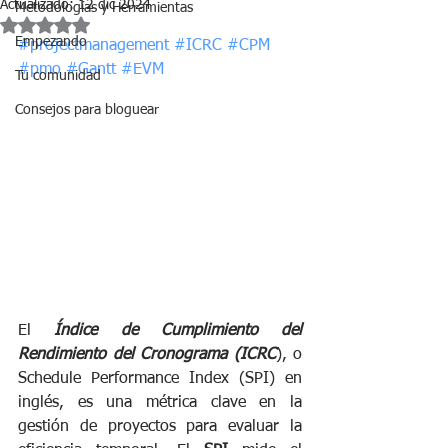
Actualizado:
12 dic 2024
Metodologías y Herramientas
Obtuvo NaN de 5 estrellas.
Empezando
#projectmanagement
#ICRC
#CPM
#pmo
#Gantt
#EVM
Tu comunidad
Consejos para bloguear
El
Índice de Cumplimiento del 
Rendimiento del Cronograma (ICRC
), o 
Schedule Performance Index (SPI) en 
inglés, es una métrica clave en la 
gestión de proyectos para evaluar la 