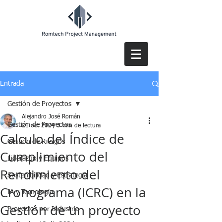
Entrada
Gestión de Proyectos
Alejandro José Román
Gestión de Proyectos
21 oct 2024
3 min de lectura
Calculo del Índice de
Gestión de Riesgos
Cumplimiento del
Liderazgo y Equipos
Rendimiento del
Sostenibilidad y Estrategia
Cronograma (ICRC) en la
IA y Tecnología
Gestión de un proyecto
Proyectos por Industria