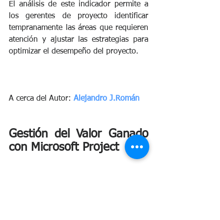
El análisis de este indicador permite a 
los gerentes de proyecto identificar 
tempranamente las áreas que requieren 
atención y ajustar las estrategias para 
optimizar el desempeño del proyecto.
A cerca del Autor: 
Alejandro J.Román 
Gestión del Valor Ganado 
con Microsoft Project 
By 
Diego Escobar 
https://drive.google.com/uc?id=17Y-
iVR2S2V7aujW2EGi5NDuctFX-
OfRw&export=download