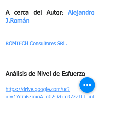
A cerca del Autor
Alejandro 
: 
J.Román 
ROMTECH Consultores SRL. 
Análisis de Nivel de Esfuerzo 
https://drive.google.com/uc?
id=1Yifm67mjgA_g02QzGm97zvJTT_jnf
-VN&export=download
Planilla Registro de Lecciones 
Aprendidas